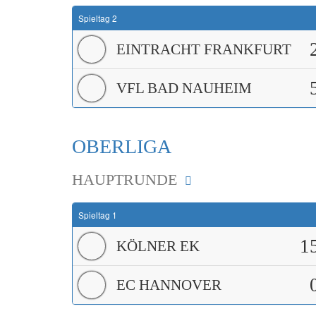
Spieltag 2
EINTRACHT FRANKFURT
VFL BAD NAUHEIM
OBERLIGA
HAUPTRUNDE
Spieltag 1
1
KÖLNER EK
EC HANNOVER