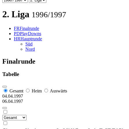
2. Liga
1996/1997
FR
Finalrunde
PD
PlayDowns
HR
Hauptrunde
Süd
Nord
Finalrunde
Tabelle
G
esamt
H
eim
A
uswärts
04.04.1997
06.04.1997